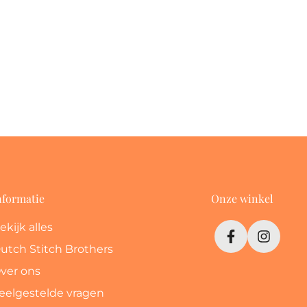
nformatie
Onze winkel
ekijk alles
utch Stitch Brothers
ver ons
eelgestelde vragen