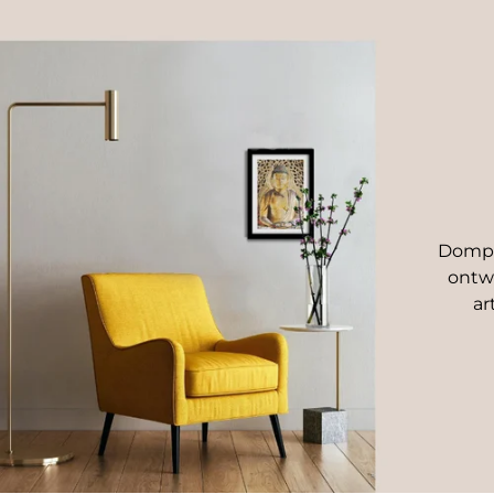
Dompel
ontwe
ar