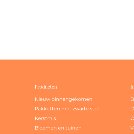
Producten
I
Nieuw binnengekomen
B
Pakketten met zwarte stof
D
Kerstmis
O
Bloemen en tuinen
V