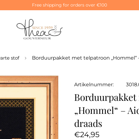
Free shipping for orders over €100
rte stof
Borduurpakket met telpatroon „Hommel“ – 
Artikelnummer:
3018
Borduurpakket 
„Hommel“ – Aid
draads
Normale
€24,95