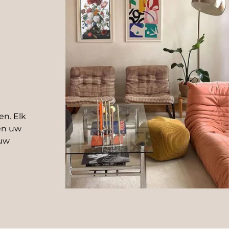
en. Elk
 en uw
 uw