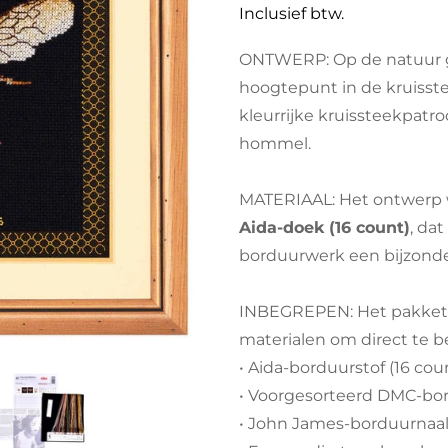
prijs
Inclusief btw.
ONTWERP: Op de natuur 
hoogtepunt in de kruisste
kleurrijke kruissteekpatr
hommel.
MATERIAAL: Het ontwerp
Aida-doek (16 count)
, da
borduurwerk een bijzonde
INBEGREPEN: Het pakket 
materialen om direct te 
• Aida-borduurstof (16 cou
• Voorgesorteerd DMC-bo
• John James-borduurnaa