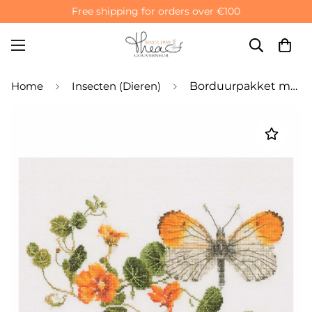
Free shipping for orders over €100
Home
Insecten (Dieren)
Borduurpakket met telpatroon: vlinder en Oost-Indische kersbloemen - Aida 18-draads