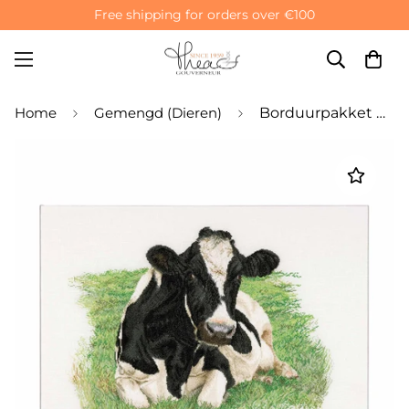
Free shipping for orders over €100
Home
Gemengd (Dieren)
Borduurpakket met telpatroon: Koe op het platteland - Linnen 32-draads