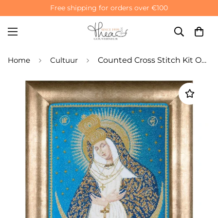
Free shipping for orders over €100
Home
Cultuur
Counted Cross Stitch Kit Our Lady of the Gate of Dawn - Aida 18 Count