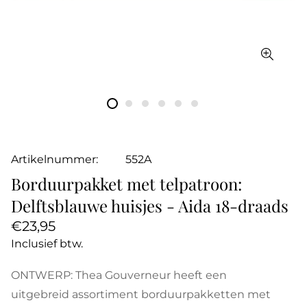
Artikelnummer:
552A
Borduurpakket met telpatroon:
Delftsblauwe huisjes - Aida 18-draads
Normale
€23,95
prijs
Inclusief btw.
ONTWERP: Thea Gouverneur heeft een
uitgebreid assortiment borduurpakketten met