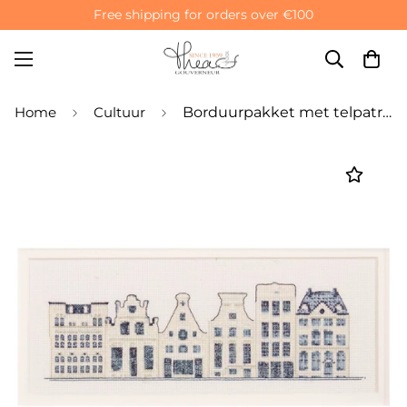
Free shipping for orders over €100
Home
Cultuur
Borduurpakket met telpatroon: Delftsblauwe huisjes - Aida 18-draads