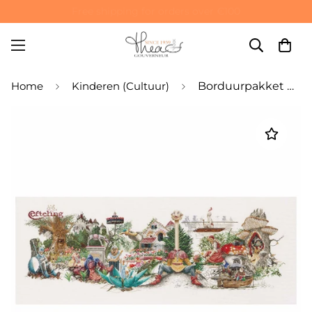
Special 10% off on your first order! Use code: WELCOME10
Home
Kinderen (Cultuur)
Borduurpakket met getelde steken Efteling - Linnen 32 steken per inch