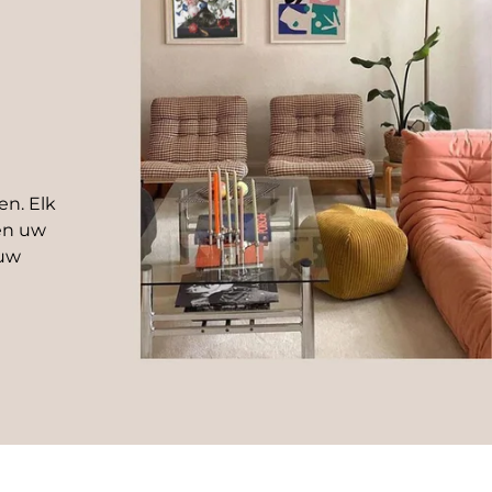
en. Elk
 en uw
 uw