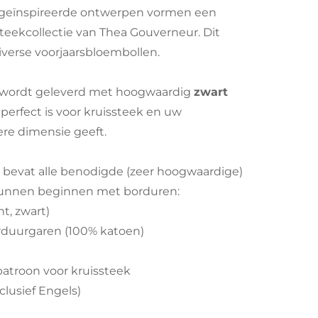
geïnspireerde ontwerpen vormen een
teekcollectie van Thea Gouverneur. Dit
iverse voorjaarsbloembollen.
 wordt geleverd met hoogwaardig
zwart
t perfect is voor kruissteek en uw
re dimensie geeft.
bevat alle benodigde (zeer hoogwaardige)
 kunnen beginnen met borduren:
nt, zwart)
rduurgaren (100% katoen)
l
patroon voor kruissteek
nclusief Engels)