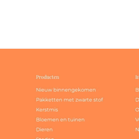
Producten
I
Nieuw binnengekomen
B
Pakketten met zwarte stof
D
Kerstmis
O
Bloemen en tuinen
V
Dieren
N