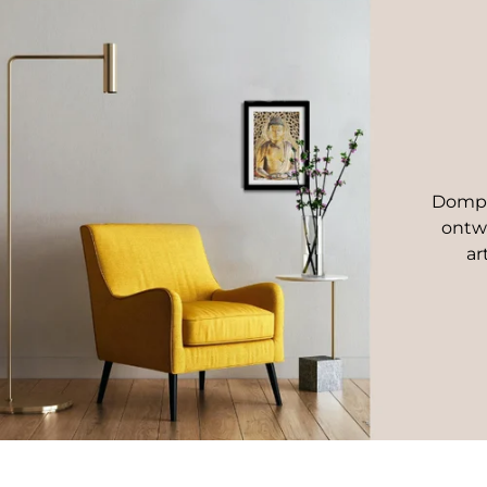
Dompel
ontwe
ar