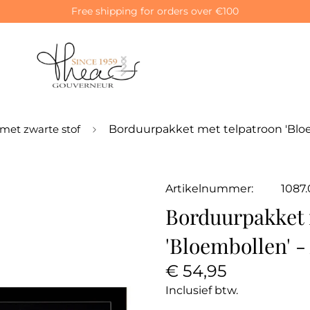
Free shipping for orders over €100
met zwarte stof
Borduurpakket met telpatroon 'Bloe
Artikelnummer:
1087.
Borduurpakket 
'Bloembollen' -
Normale
€ 54,95
prijs
Inclusief btw.