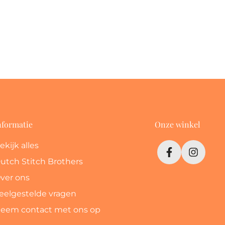
nformatie
Onze winkel
ekijk alles
utch Stitch Brothers
ver ons
eelgestelde vragen
eem contact met ons op