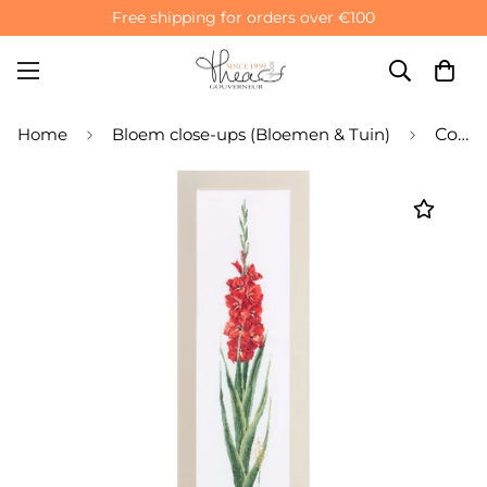
Free shipping for orders over €100
Home
Bloem close-ups (Bloemen & Tuin)
Counted Cross Stitch Kit Gladioli Red - Linen 36 Count