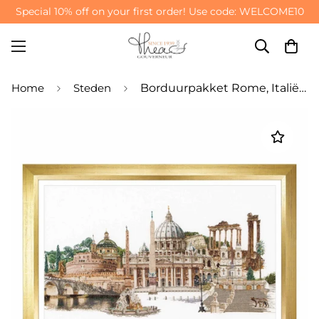
Special 10% off on your first order! Use code: WELCOME10
Home
Steden
Borduurpakket Rome, Italië - Aida 18-draads