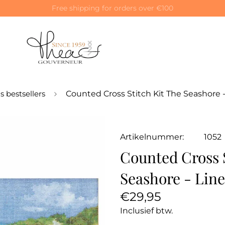
Special 10% off on your first order! Use code: WELCOME10
s bestsellers
Counted Cross Stitch Kit The Seashore 
Artikelnummer:
1052
Counted Cross S
Seashore - Lin
Normale
€29,95
prijs
Inclusief btw.