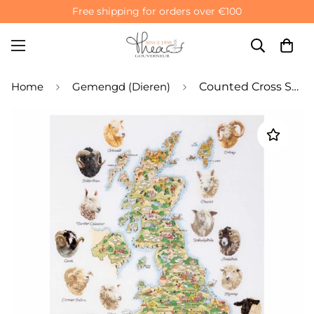
Free shipping for orders over €100
Home
Gemengd (Dieren)
Counted Cross Stitch Kit Sheep Map Of Great Britain - Aida 16 Count